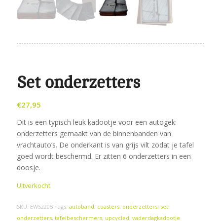
Set onderzetters
€
27,95
Dit is een typisch leuk kadootje voor een autogek:
onderzetters gemaakt van de binnenbanden van
vrachtauto’s. De onderkant is van grijs vilt zodat je tafel
goed wordt beschermd. Er zitten 6 onderzetters in een
doosje.
Uitverkocht
SKU:
EWS2205
Tags:
autoband
,
coasters
,
onderzetters
,
set
onderzetters
,
tafelbeschermers
,
upcycled
,
vaderdagkadootje