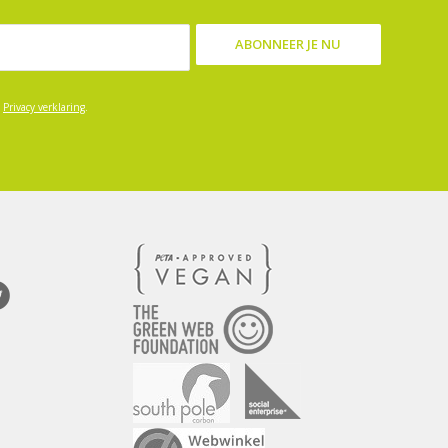
e
Privacy verklaring
.