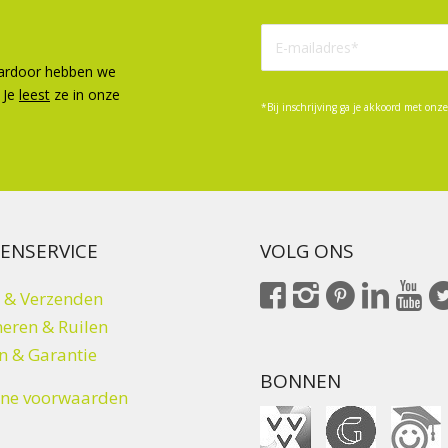
aardoor hebben we
 Je
leest
ze in onze
*Bij inschrijving ga je akkoord met onz
ENSERVICE
VOLG ONS
 & Verzenden
eren & Ruilen
n & Garantie
BONNEN
ne voorwaarden