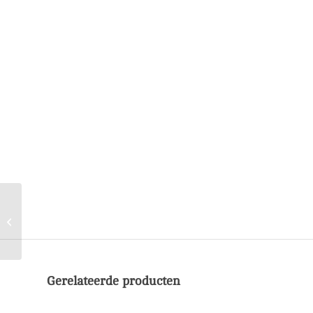
Laptop Schoudertas
Reliable Raven
Gerelateerde producten