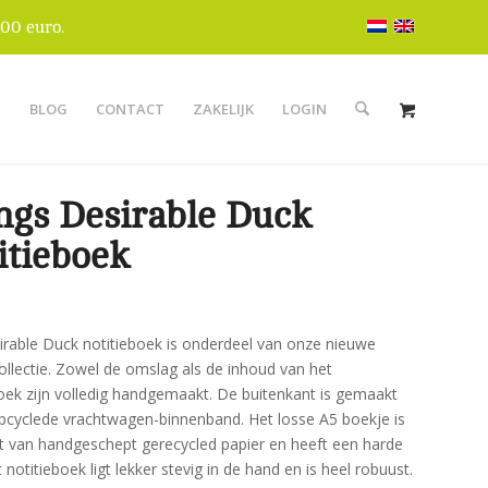
00 euro.
S
BLOG
CONTACT
ZAKELIJK
LOGIN
gs Desirable Duck
itieboek
irable Duck notitieboek is onderdeel van onze nieuwe
ollectie. Zowel de omslag als de inhoud van het
boek zijn volledig handgemaakt. De buitenkant is gemaakt
pcyclede vrachtwagen-binnenband. Het losse A5 boekje is
 van handgeschept gerecycled papier en heeft een harde
t notitieboek ligt lekker stevig in de hand en is heel robuust.