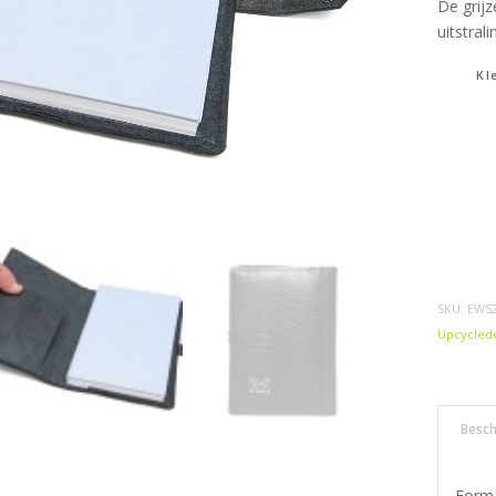
De grijz
uitstral
Kl
SKU:
EWS2
Upcycled
Besch
Form