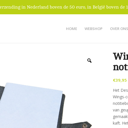
verzending in Nederland boven de 50 euro, in België boven de 1
HOME
WEBSHOP
OVER ON
Win
not
€
39,95
Het Des
Wings-c
notitie
van geu
gemaakt
kaft. He