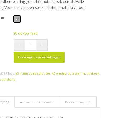
e vilten voering geeft het notitieboek een stijlvolle
ing. Voorzien van een sterke sluiting met drukknoop.
eur
95 op voorraad
Toevoegen aan winkelwagen
203S
Tags:
a5 notitieboekjeshouder
,
A5 omslag
,
duurzaam notitieboek
,
e autoband
rijving
Aanvullende informatie
Beoordelingen (0)
aat omslag: H23cm x B17cm x D3cm