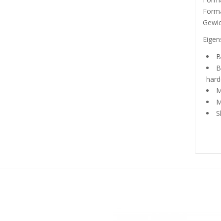
Form
Gewic
Eigen
B
B
hard
M
M
S