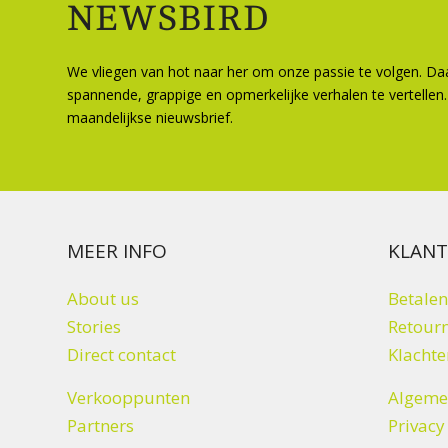
NEWSBIRD
We vliegen van hot naar her om onze passie te volgen. D
spannende, grappige en opmerkelijke verhalen te vertellen.
maandelijkse nieuwsbrief.
MEER INFO
KLANT
About us
Betalen
Stories
Retourn
Direct contact
Klachte
Verkooppunten
Algeme
Partners
Privacy