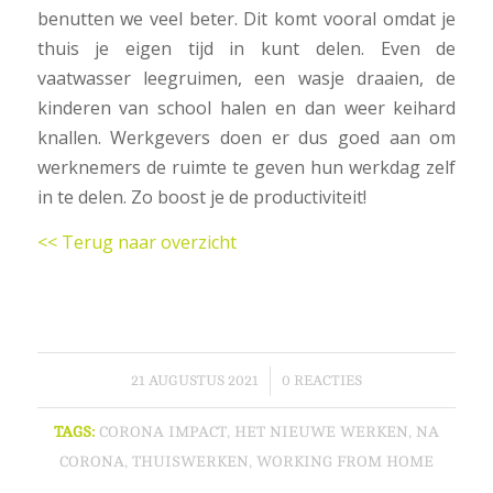
benutten we veel beter. Dit komt vooral omdat je
thuis je eigen tijd in kunt delen. Even de
vaatwasser leegruimen, een wasje draaien, de
kinderen van school halen en dan weer keihard
knallen. Werkgevers doen er dus goed aan om
werknemers de ruimte te geven hun werkdag zelf
in te delen. Zo boost je de productiviteit!
<< Terug naar overzicht
/
21 AUGUSTUS 2021
0 REACTIES
TAGS:
CORONA IMPACT
,
HET NIEUWE WERKEN
,
NA
CORONA
,
THUISWERKEN
,
WORKING FROM HOME