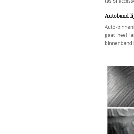
tas of accesso
Autoband lij
Auto-binnenb
gaat heel l
binnenband he