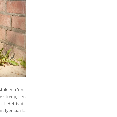
stuk een ‘one
de streep, een
el. Het is de
 handgemaakte