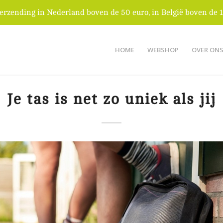
verzending in Nederland boven de 50 euro, in België boven de 1
HOME
WEBSHOP
OVER ON
Je tas is net zo uniek als jij