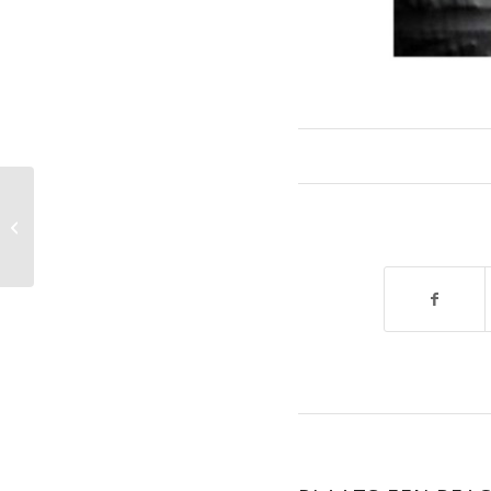
Als een autoband kon
praten…