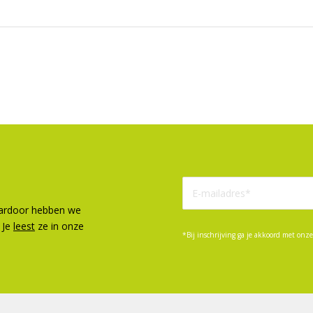
aardoor hebben we
 Je
leest
ze in onze
*Bij inschrijving ga je akkoord met onz