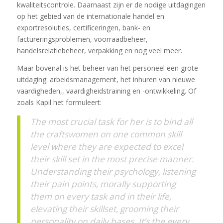
kwaliteitscontrole. Daarnaast zijn er de nodige uitdagingen
op het gebied van de internationale handel en
exportresoluties, certificeringen, bank- en
factureringsproblemen, voorraadbeheer,
handelsrelatiebeheer, verpakking en nog veel meer.
Maar bovenal is het beheer van het personeel een grote
uitdaging: arbeidsmanagement, het inhuren van nieuwe
vaardigheden,, vaardigheidstraining en -ontwikkeling. Of
zoals Kapil het formuleert:
The most crucial task for her is to bind all
the craftswomen on one common skill
level where they are expected to excel
their skill set in the most precise manner.
Understanding their psychology, listening
their pain points, morally supporting
them on every task and in their life,
elevating their skillset, grooming their
personality on daily bases. It’s the every