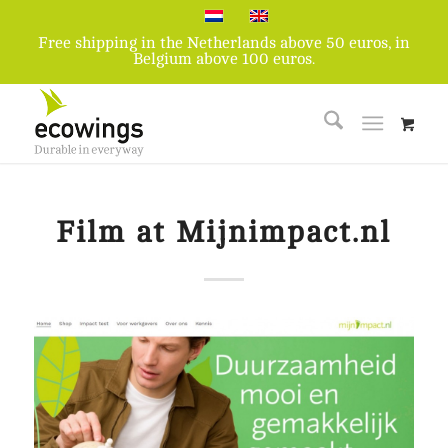
Free shipping in the Netherlands above 50 euros, in
Belgium above 100 euros.
Film at Mijnimpact.nl