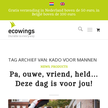
Gratis verzending in Nederland boven de 50 euro, in
België boven de 100 euro.
TAG ARCHIEF VAN:
KADO VOOR MANNEN
NEWS
,
PRODUCTS
Pa, ouwe, vriend, held…
Deze dag is voor jou!