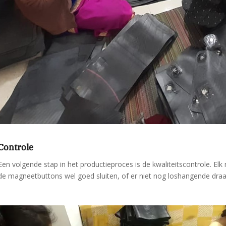
Controle
Een volgende stap in het productieproces is de kwaliteitscontrole. El
de magneetbuttons wel goed sluiten, of er niet nog loshangende draadj