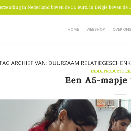
verzending in Nederland boven de 50 euro, in België boven de 1
HOME
WEBSHOP
OVER ON
TAG ARCHIEF VAN:
DUURZAAM RELATIEGESCHENK
INDIA
,
PRODUCTS
,
RE
Een A5-mapje 