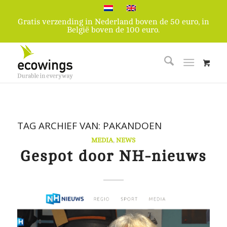
Gratis verzending in Nederland boven de 50 euro, in
België boven de 100 euro.
TAG ARCHIEF VAN:
PAKANDOEN
MEDIA
,
NEWS
Gespot door NH-nieuws